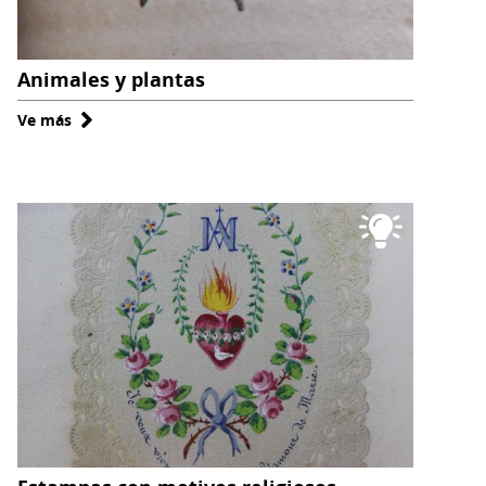
Animales y plantas
Ve más
sobre
Animales
y
plantas