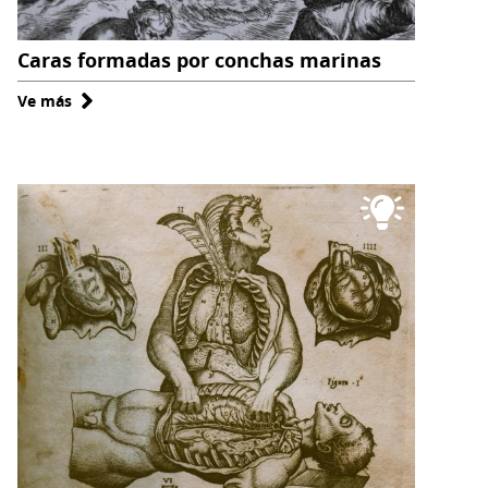
Caras formadas por conchas marinas
Ve más
sobre
Caras
formadas
por
conchas
marinas