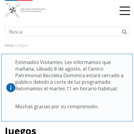
Pasar
al
contenido
principal
inicio
juegos
Sobrescribir
enlaces
Estimados Visitantes: Les informamos que 
de
mañana, sábado 8 de agosto, el Centro 
ayuda
Patrimonial Recoleta Dominica estará cerrado a 
a
público debido a corte de luz programado. 
la
Retomamos el martes 11 en horario habitual.
navegación
Muchas gracias por su comprensión.
Juegos