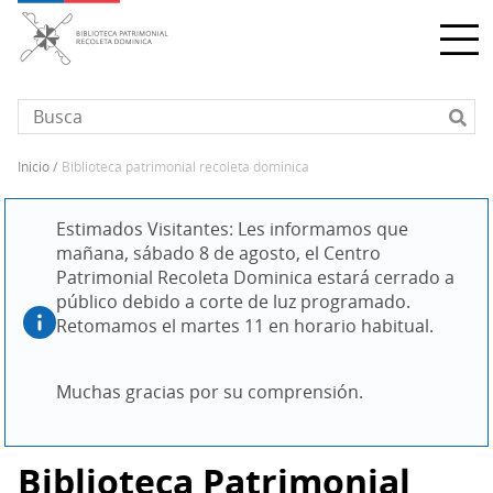
Pasar
al
contenido
principal
inicio
biblioteca patrimonial recoleta dominica
Sobrescribir
enlaces
Estimados Visitantes: Les informamos que 
de
mañana, sábado 8 de agosto, el Centro 
ayuda
Patrimonial Recoleta Dominica estará cerrado a 
a
público debido a corte de luz programado. 
la
Retomamos el martes 11 en horario habitual.
navegación
Muchas gracias por su comprensión.
Biblioteca Patrimonial