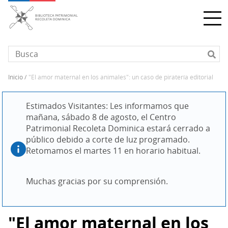
Pasar
al
contenido
principal
inicio
"el amor maternal en los animales": un caso de piratería editorial
Sobrescribir
enlaces
Estimados Visitantes: Les informamos que 
de
mañana, sábado 8 de agosto, el Centro 
ayuda
Patrimonial Recoleta Dominica estará cerrado a 
a
público debido a corte de luz programado. 
la
Retomamos el martes 11 en horario habitual.
navegación
Muchas gracias por su comprensión.
"El amor maternal en los