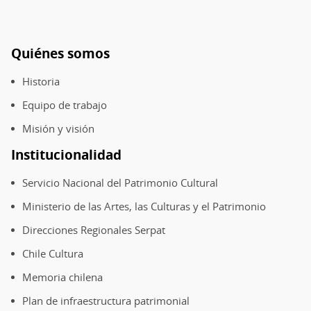
y
dardos;
y,
Quiénes somos
Pie
en
de
el
Historia
página
interior,
Equipo de trabajo
un
Misión y visión
marco
de
Institucionalidad
cintas
Servicio Nacional del Patrimonio Cultural
de
follaje.
Ministerio de las Artes, las Culturas y el Patrimonio
Direcciones Regionales Serpat
Chile Cultura
Memoria chilena
Plan de infraestructura patrimonial