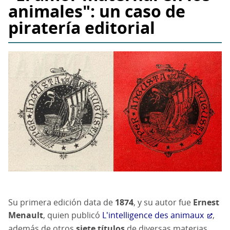
animales": un caso de
piratería editorial
Su primera edición data de
1874
, y su autor fue
Ernest
Menault
, quien publicó
L'intelligence des animaux
,
además de otros
siete títulos
de diversas materias