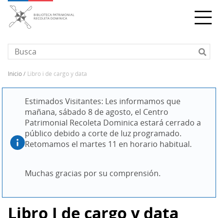
Pasar
al
contenido
principal
inicio
libro i de cargo y data
Sobrescribir
enlaces
Estimados Visitantes: Les informamos que 
de
mañana, sábado 8 de agosto, el Centro 
ayuda
Patrimonial Recoleta Dominica estará cerrado a 
a
público debido a corte de luz programado. 
la
Retomamos el martes 11 en horario habitual.
navegación
Muchas gracias por su comprensión.
Libro I de cargo y data