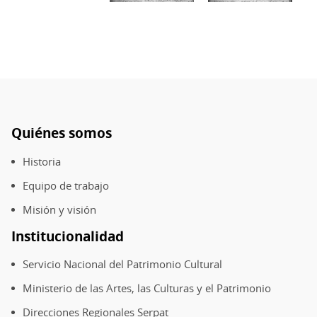
convento.
Li
1923-
I
1927.
d
Archivo
c
Musical
y
de
d
la
d
Recoleta
es
Quiénes somos
Pie
Dominica
c
de
de
1
Historia
página
Santiago.
19
Equipo de trabajo
Biblioteca
A
Misión y visión
Patrimonial
M
Recoleta
d
Institucionalidad
Dominica.
la
Servicio Nacional del Patrimonio Cultural
R
D
Ministerio de las Artes, las Culturas y el Patrimonio
d
Direcciones Regionales Serpat