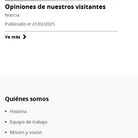
Opiniones de nuestros visitantes
Noticia
Publicado el 21/02/2025
Ve más
sobre
Opiniones
de
nuestros
visitantes
Quiénes somos
Pie
de
Historia
página
Equipo de trabajo
Misión y visión