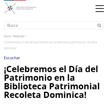
Pasar
al
contenido
principal
inicio
noticias
Sobrescribir
¡celebremos el día del patrimonio en la biblioteca patrimonial recoleta
enlaces
dominica!
de
ayuda
Escuchar
a
¡Celebremos el Día del
la
Patrimonio en la
navegación
Biblioteca Patrimonial
Recoleta Dominica!