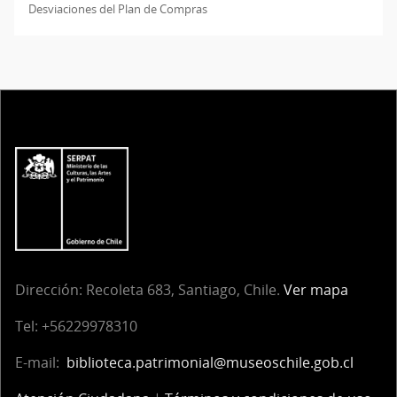
Desviaciones del Plan de Compras
Dirección:
Recoleta 683, Santiago, Chile.
Ver mapa
Tel:
+56229978310
E-mail:
biblioteca.patrimonial@museoschile.gob.cl