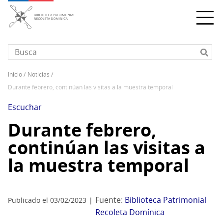
Pasar
al
contenido
principal
inicio
noticias
Sobrescribir
durante febrero, continúan las visitas a la muestra temporal
enlaces
de
Escuchar
ayuda
Durante febrero,
a
continúan las visitas a
la
navegación
la muestra temporal
Fuente:
Biblioteca Patrimonial
Publicado el 03/02/2023
Recoleta Domínica