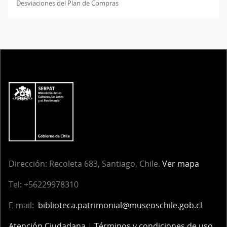
Desviaciones del Plan de Compras
Dirección:
Recoleta 683, Santiago, Chile.
Ver mapa
Tel:
+56229978310
E-mail:
biblioteca.patrimonial@museoschile.gob.cl
Atención Ciudadana
|
Términos y condiciones de uso