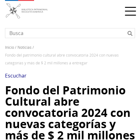
Pasar
al
contenido
principal
inicio
noticias
Sobrescribir
fondo del patrimonio cultural abre convocatoria 2024 con nuevas
enlaces
categorías y más de $ 2 mil millones a entregar
de
ayuda
Escuchar
a
Fondo del Patrimonio
la
Cultural abre
navegación
convocatoria 2024 con
nuevas categorías y
más de $ 2 mil millones