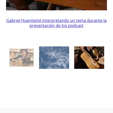
Gabriel
Huentemil
Gabriel Huentemil interpretando un tema durante la
presentación de los podcast
interpretando
un
tema
durante
la
presentación
de
los
podcast