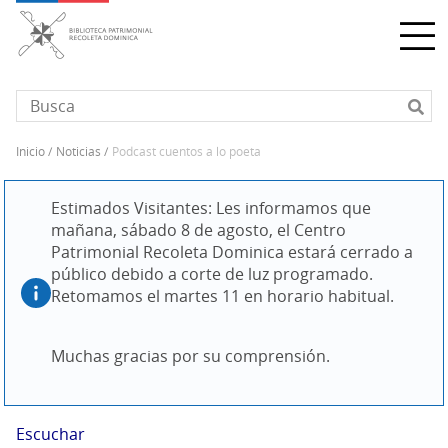
Pasar
al
contenido
principal
inicio
noticias
podcast cuentos a lo poeta
Sobrescribir
enlaces
Estimados Visitantes: Les informamos que 
de
mañana, sábado 8 de agosto, el Centro 
ayuda
Patrimonial Recoleta Dominica estará cerrado a 
a
público debido a corte de luz programado. 
la
Retomamos el martes 11 en horario habitual.
navegación
Muchas gracias por su comprensión.
Escuchar