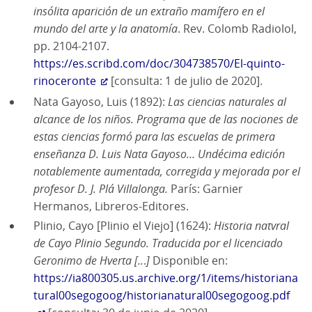
insólita aparición de un extraño mamífero en el
mundo del arte y la anatomía
. Rev. Colomb Radiolol,
pp. 2104-2107.
https://es.scribd.com/doc/304738570/El-quinto-
rinoceronte
[consulta: 1 de julio de 2020].
Nata Gayoso, Luis (1892):
Las ciencias naturales al
alcance de los niños. Programa que de las nociones de
estas ciencias formó para las escuelas de primera
enseñanza D. Luis Nata Gayoso… Undécima edición
notablemente aumentada, corregida y mejorada por el
profesor D. J. Plá Villalonga.
París: Garnier
Hermanos, Libreros-Editores.
Plinio, Cayo [Plinio el Viejo] (1624):
Historia natvral
de Cayo Plinio Segundo. Traducida por el licenciado
Geronimo de Hverta [..
.
]
Disponible en:
https://ia800305.us.archive.org/1/items/historiana
tural00segogoog/historianatural00segogoog.pdf