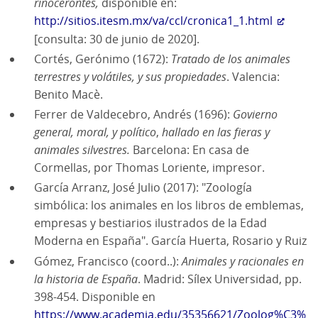
rinocerontes,
disponible en:
http://sitios.itesm.mx/va/ccl/cronica1_1.html
[consulta: 30 de junio de 2020].
Cortés, Gerónimo (1672):
Tratado de los animales
terrestres y volátiles, y sus propiedades
. Valencia:
Benito Macè.
Ferrer de Valdecebro, Andrés (1696):
Govierno
general, moral, y político
,
hallado en las fieras y
animales silvestres.
Barcelona: En casa de
Cormellas, por Thomas Loriente, impresor.
García Arranz, José Julio (2017): "Zoología
simbólica: los animales en los libros de emblemas,
empresas y bestiarios ilustrados de la Edad
Moderna en España". García Huerta, Rosario y Ruiz
Gómez, Francisco (coord..):
Animales y racionales en
la historia de España
. Madrid: Sílex Universidad, pp.
398-454. Disponible en
https://www.academia.edu/35356621/Zoolog%C3%