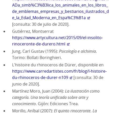
ADa_simb%C3%B3lica_los_animales_en_los_libros_
de_emblemas_empresas_y_bestiarios_ilustrados_d
e_la_Edad_Moderna_en_Espa%C3%B1a
[consulta: 30 de julio de 2020].
Gutiérrez, Montserrat
https://www.artycultura.net/2015/09/el-insolito-
rinoceronte-de-durero.html
Jung, Carl Gustav (1995):
Psicología e alchimia
.
Torino: Bollati Boringhieri.
L'histoire du rhinoceros de Dürer, disponible en
https://www.carredartistes.com/fr/blog/l-histoire-
du-rhinoceros-de-durer-n109
[consulta: 30 de
junio de 2020].
Martínez Moro, Juan (2004):
La ilustración como
categoría. Una teoría unificada sobre arte y
conocimiento
. Gijón: Ediciones Trea.
Morillo, Aníbal (2007):
El quinto rinoceronte. La