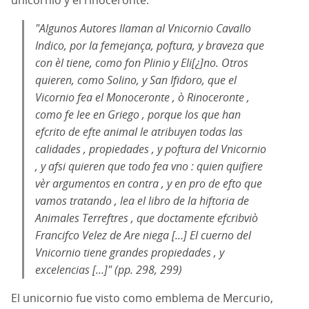
"Algunos Autores llaman al Vnicornio Cavallo
Indico, por la femejança, poftura, y braveza que
con èl tiene, como fon Plinio y Eli[¿]no. Otros
quieren, como Solino, y San Ifidoro, que el
Vicornio fea el Monoceronte , ò Rinoceronte ,
como fe lee en Griego , porque los que han
efcrito de efte animal le atribuyen todas las
calidades , propiedades , y poftura del Vnicornio
, y afsi quieren que todo fea vno : quien quifiere
vèr argumentos en contra , y en pro de efto que
vamos tratando , lea el libro de la hiftoria de
Animales Terreftres , que doctamente efcribviò
Francifco Velez de Are niega […] El cuerno del
Vnicornio tiene grandes propiedades , y
excelencias […]" (pp. 298, 299)
El unicornio fue visto como emblema de Mercurio,