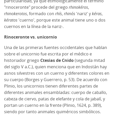
particularidad, ya que etimológicamente el término
"rinoceronte" procede del griego
rhinokéros
,
rhinokerotos
, formado con
rhís
,
rhinós
'nariz' y
kéras
,
kératos
'cuerno', porque este animal tiene uno o dos
cuernos en la línea de la nariz-.
Rinoceronte vs. unicornio
Una de las primeras fuentes occidentales que hablan
sobre el unicornio fue escrita por el médico e
historiador griego
Ctesias de Cnido
(segunda mitad
del siglo V a.C.), quien menciona que en Indostán hay
asnos silvestres con un cuerno y diferentes colores en
su cuerpo (Borges y Guerrero, p. 53). De acuerdo con
Plinio, los unicornios tienen diferentes partes de
diferentes animales ensambladas: cuerpo de caballo,
cabeza de ciervo, patas de elefante y cola de jabalí, y
portan un cuerno en la frente (Plinio, 1624, p. 389),
siendo por tanto animales quiméricos simbólicos.