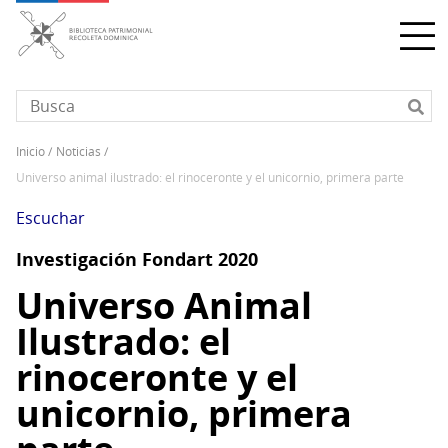
Pasar
al
contenido
principal
inicio
noticias
Sobrescribir
universo animal ilustrado: el rinoceronte y el unicornio, primera parte
enlaces
de
Escuchar
ayuda
Investigación Fondart 2020
a
la
Universo Animal
navegación
Ilustrado: el
rinoceronte y el
unicornio, primera