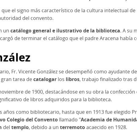
 que el signo más característico de la cultura intelectual d
autoridad del convento.
en un
catálogo general e ilustrativo de la biblioteca
. A su 
encargó de terminar el catálogo que el padre Aracena había
nzález
ario, Fr. Vicente González se desempeñó como ayudante de 
a gran tarea de
catalogar
los
libros
, trabajo finalizado tras
e noviembre de 1900, destacándose en su obra la confección
ficativo de libros adquiridos para la biblioteca.
 años como bibliotecario, hasta que en 1913 fue elegido Pr
vo Colegio del Convento
llamado "
Academia de Humanid
n
del
templo
, debido a un
terremoto
acaecido en 1928.