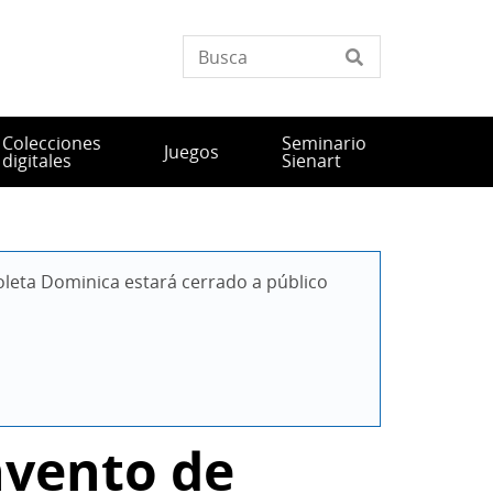
Colecciones
Seminario
Juegos
digitales
Sienart
leta Dominica estará cerrado a público 
nvento de