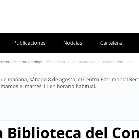
Publicaciones
Noticias
Cartelera
 convento de santo domingo
bibliotecarios destacados de la recoleta dominica
ue mañana, sábado 8 de agosto, el Centro Patrimonial Reco
omamos el martes 11 en horario habitual.
a Biblioteca del Co