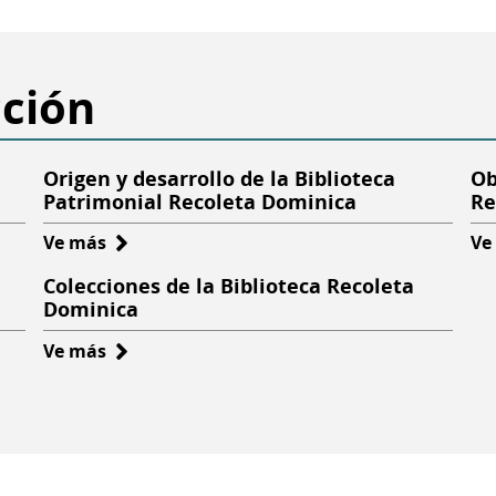
cción
Origen y desarrollo de la Biblioteca
Ob
Patrimonial Recoleta Dominica
Re
Ve más
sobre
Ve
Origen
Colecciones de la Biblioteca Recoleta
y
Dominica
desarrollo
Ve más
sobre
de
Colecciones
la
de
Biblioteca
la
Patrimonial
Biblioteca
Recoleta
Recoleta
Dominica