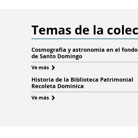
Temas de la cole
Cosmografía y astronomía en el fondo
de Santo Domingo
Ve más
sobre
Cosmografía
Historia de la Biblioteca Patrimonial
y
Recoleta Dominica
astronomía
Ve más
sobre
en
Historia
el
de
fondo
la
de
Biblioteca
Santo
Patrimonial
Domingo