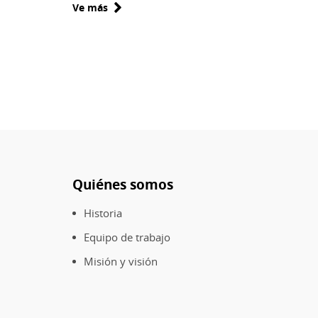
Ve más
sobre
Biblioteca
Patrimonial
Recoleta
Dominica
Quiénes somos
Pie
de
Historia
página
Equipo de trabajo
Misión y visión