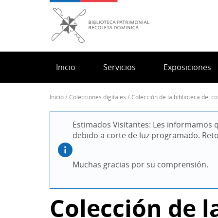
Pasar
al
contenido
principal
Inicio
Servicios
Exposiciones
inicio
colecciones digitales
colección de la biblioteca del
Sobrescribir
enlaces
Estimados Visitantes: Les informamos q
de
debido a corte de luz programado. Ret
ayuda
a
la
Muchas gracias por su comprensión.
navegación
Colección de l