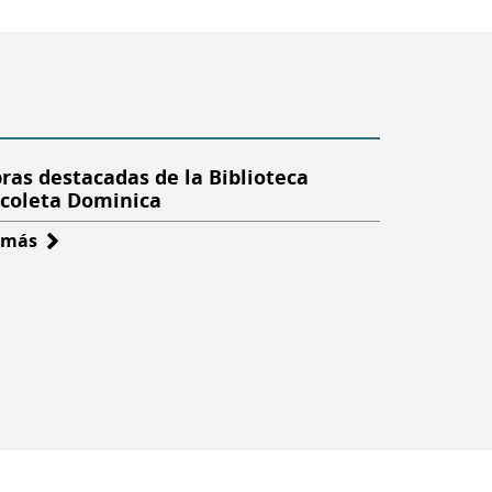
ras destacadas de la Biblioteca
coleta Dominica
 más
sobre
Obras
destacadas
de
la
Biblioteca
Recoleta
Dominica