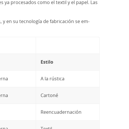
s ya procesados como el textil y el papel. Las
os, y en su tecnología de fabricación se em­
Estilo
rna
A la rústica
rna
Cartoné
Reencuadernación
rna
Textil