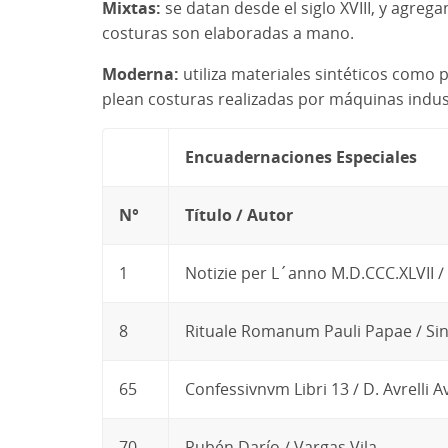
Mixtas:
se datan desde el siglo XVIII, y agreg
costuras son elaboradas a mano.
Moderna:
utiliza materiales sin­téticos como p
plean costuras realizadas por máquinas indust
Encuadernaciones Especiales
N°
Título / Autor
1
Notizie per L´anno M.D.CCC.XLVII / 
8
Rituale Romanum Pauli Papae / Sin
65
Confessivnvm Libri 13 / D. Avrelli A
70
Rubén Darío / Vargas Vila