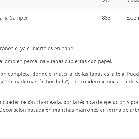
María Samper
1883
Exte
ánea cuya cubierta es en papel.
a lomo en percalina y tapas cubiertas con papel.
ón completa, donde el material de las tapas es la tela. Pue
na "encuadernación bordada", o encuadernaciones donde so
uadernación chorreada, por la técnica de ejecución y por e
o. Decoración basada en manchas marrones en forma de árbo