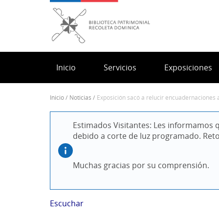
Pasar
al
contenido
principal
Inicio
Servicios
Exposiciones
inicio
noticias
exposición sacó a relucir encuadernaciones a
Sobrescribir
enlaces
Estimados Visitantes: Les informamos q
de
debido a corte de luz programado. Ret
ayuda
a
la
Muchas gracias por su comprensión.
navegación
Escuchar