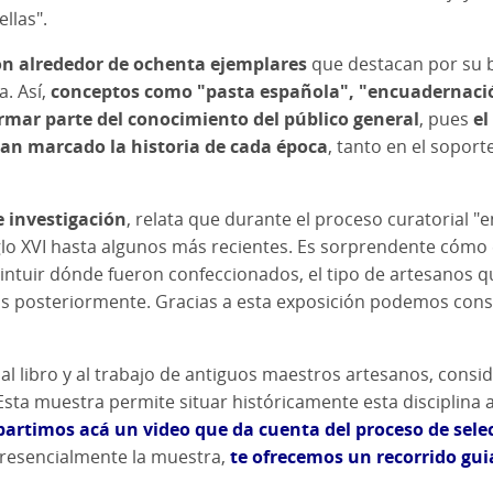
llas".
ron alrededor de ochenta ejemplares
que destacan por su b
a. Así,
conceptos como "pasta española", "encuadernaci
ormar parte del conocimiento del público general
, pues
el
 han marcado la historia de cada época
, tanto en el soport
e investigación
, relata que durante el proceso curatorial "e
lo XVI hasta algunos más recientes. Es sorprendente cómo 
tuir dónde fueron confeccionados, el tipo de artesanos qu
dos posteriormente. Gracias a esta exposición podemos cons
al libro y al trabajo de antiguos maestros artesanos, consi
Esta muestra permite situar históricamente esta disciplina a 
rtimos acá un video que da cuenta del proceso de selec
presencialmente la muestra,
te ofrecemos un recorrido gui