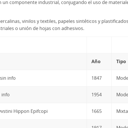
an un componente industrial, conjugando el uso de materiale
ercalinas, vinilos y textiles, papeles sintéticos y plastificad
ria­les o unión de hojas con adhesivos.
Año
Tipo
sin info
1847
Mode
 info
1954
Mode
vvstini Hippon Epifcopi
1665
Mixta
1917
Mode