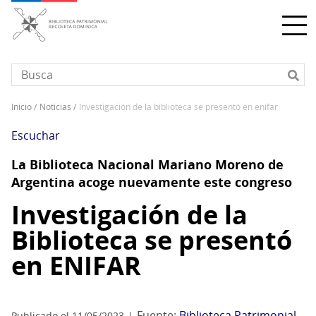
Pasar
al
contenido
principal
inicio
noticias
investigación de la biblioteca se presentó en enifar
Sobrescribir
enlaces
Escuchar
de
La Biblioteca Nacional Mariano Moreno de
ayuda
Argentina acoge nuevamente este congreso
a
la
Investigación de la
navegación
Biblioteca se presentó
en ENIFAR
Fuente:
Biblioteca Patrimonial
Publicado el 11/05/2023