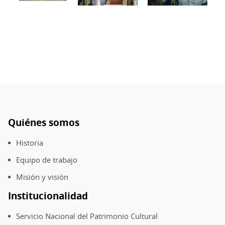
la
Biblioteca,
imagen
de
Felipe
Neira
Quiénes somos
Pie
de
Historia
página
Equipo de trabajo
Misión y visión
Institucionalidad
Servicio Nacional del Patrimonio Cultural