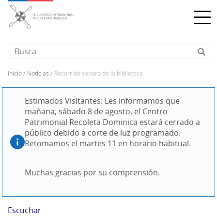
Pasar
al
contenido
principal
inicio
noticias
recorrido sonoro de la biblioteca
Sobrescribir
enlaces
Estimados Visitantes: Les informamos que 
de
mañana, sábado 8 de agosto, el Centro 
ayuda
Patrimonial Recoleta Dominica estará cerrado a 
a
público debido a corte de luz programado. 
la
Retomamos el martes 11 en horario habitual.
navegación
Muchas gracias por su comprensión.
Escuchar