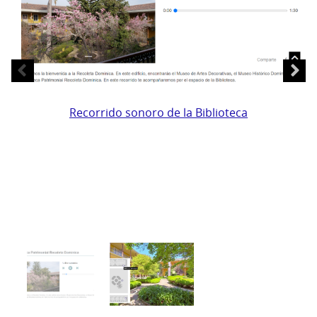
Recorrido
sonoro
Recorrido sonoro de la Biblioteca
de
la
Biblioteca
R
vi
d
la
Bi