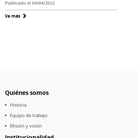
Publicado el 04/04/2022
Ve más
sobre
Visita
virtual
a
la
Biblioteca
Quiénes somos
Pie
de
Historia
página
Equipo de trabajo
Misión y visión
Institucionalidad