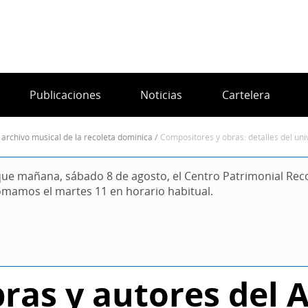
Publicaciones
Noticias
Cartelera
l archivo musical de la recoleta dominica
compositores y obras: detalles del un
ue mañana, sábado 8 de agosto, el Centro Patrimonial Reco
omamos el martes 11 en horario habitual.
ras y autores del 