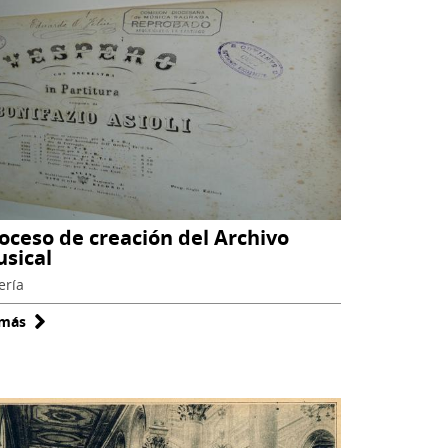
oceso de creación del Archivo
sical
ería
 más
sobre
Proceso
de
creación
del
Archivo