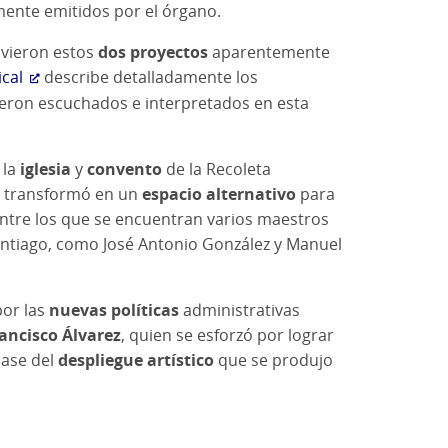
mente emitidos por el órgano.
ivieron estos
dos proyectos
aparentemente
cal
describe detalladamente los
eron escuchados e interpretados en esta
 la
iglesia
y
convento
de la Recoleta
e transformó en un
espacio alternativo
para
entre los que se encuentran varios maestros
Santiago, como José Antonio González y Manuel
por las
nuevas políticas
administrativas
rancisco Álvarez
, quien se esforzó por lograr
base del
despliegue artístico
que se produjo