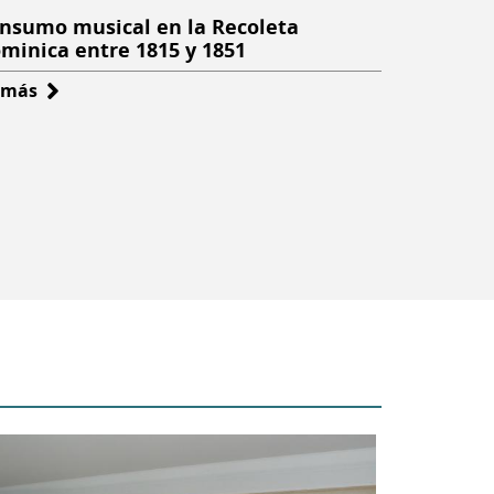
nsumo musical en la Recoleta
minica entre 1815 y 1851
 más
sobre
Consumo
musical
en
la
Recoleta
Dominica
entre
1815
y
1851