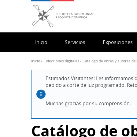
Pasar
al
contenido
principal
Inicio
Servicios
Exposiciones
inicio
colecciones digitales
catálogo de obras y autores de
Sobrescribir
enlaces
Estimados Visitantes: Les informamos q
de
debido a corte de luz programado. Ret
ayuda
a
la
Muchas gracias por su comprensión.
navegación
Catálogo de ob