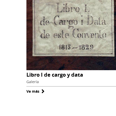
Libro I de cargo y data
Galería
Ve más
sobre
Libro
I
de