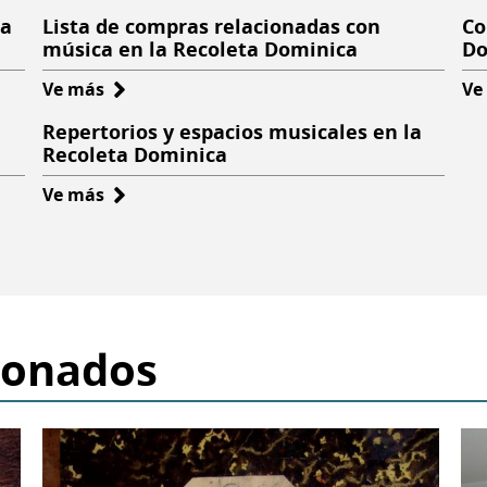
la
Lista de compras relacionadas con
Co
música en la Recoleta Dominica
Do
Ve más
sobre
Ve
Lista
Repertorios y espacios musicales en la
de
Recoleta Dominica
compras
Ve más
sobre
relacionadas
Repertorios
con
y
música
espacios
en
musicales
la
en
Recoleta
ionados
la
Dominica
Recoleta
Dominica