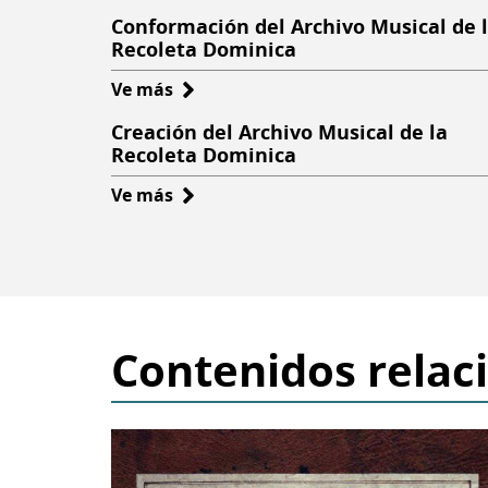
Conformación del Archivo Musical de 
Recoleta Dominica
Ve más
sobre
Conformación
Creación del Archivo Musical de la
del
Recoleta Dominica
Archivo
Ve más
sobre
Musical
Creación
de
del
la
Archivo
Recoleta
Musical
Dominica
de
Contenidos relac
la
Recoleta
Dominica