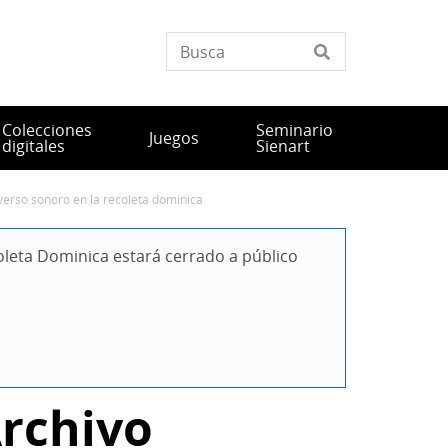
Colecciones
Seminario
Juegos
digitales
Sienart
iverso sonoro en la recoleta dominica
leta Dominica estará cerrado a público 
Archivo