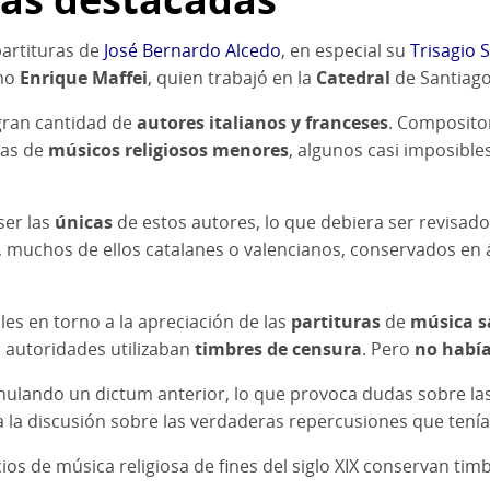
partituras de
José Bernardo Alcedo
, en especial su
Trisagio
omo
Enrique Maffei
, quien trabajó en la
Catedral
de Santiago
gran cantidad de
autores italianos y franceses
. Composito
nas de
músicos religiosos menores
, algunos casi imposible
ser las
únicas
de estos autores, lo que debiera ser revisado
 muchos de ellos catalanes o valencianos, conservados en 
les en torno a la apreciación de las
partituras
de
música s
s autoridades utilizaban
timbres de
censura
. Pero
no había
ulando un dictum anterior, lo que provoca dudas sobre las 
a la discusión sobre las verdaderas repercusiones que tenía 
s de música religiosa de fines del siglo XIX conservan timb