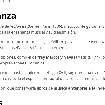
 hacen.
anza
e de Violon de Bornet
(Paris, 1786), métodos de guitarra, 
s a la enseñanza musical y su transmisión.
mportante durante el siglo XVIII, en paralelo a la enseñanza 
stas enseñanzas y técnicas en América.
radiciones, como el de
fray Marcos y Navas
(Madrid, 1777) o
a propia Recoleta Dominica.
arse hasta comienzos del siglo XVIII, sugieren una tradici
ren casi todo el espectro temporal de la colección musical d
ución, que conservaría
libros de música anteriores a la In
s