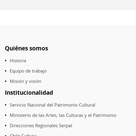
espacios
Recoleta
musicales
Dominica
en
la
Recoleta
Dominica
Quiénes somos
Pie
de
Historia
página
Equipo de trabajo
Misión y visión
Institucionalidad
Servicio Nacional del Patrimonio Cultural
Ministerio de las Artes, las Culturas y el Patrimonio
Direcciones Regionales Serpat
Chile Cultura