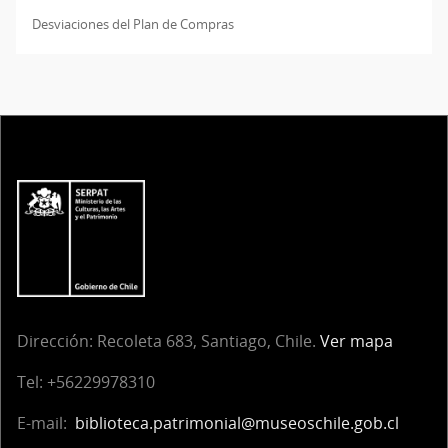
Desviaciones del Plan de Compras
Dirección:
Recoleta 683, Santiago, Chile.
Ver mapa
Tel:
+56229978310
E-mail:
biblioteca.patrimonial@museoschile.gob.cl