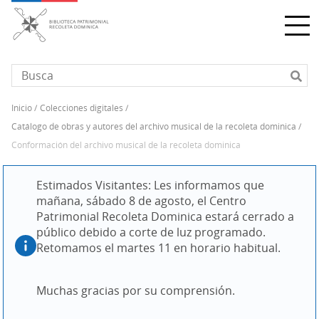
Pasar
al
contenido
principal
inicio
colecciones digitales
Sobrescribir
catálogo de obras y autores del archivo musical de la recoleta dominica
enlaces
conformación del archivo musical de la recoleta dominica
de
ayuda
Estimados Visitantes: Les informamos que 
a
mañana, sábado 8 de agosto, el Centro 
la
Patrimonial Recoleta Dominica estará cerrado a 
navegación
público debido a corte de luz programado. 
Retomamos el martes 11 en horario habitual.
Muchas gracias por su comprensión.