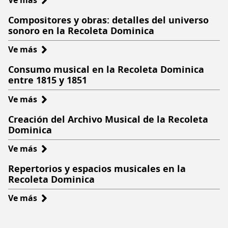
Lista
Compositores y obras: detalles del universo
de
sonoro en la Recoleta Dominica
compras
Ve más
sobre
relacionadas
Compositores
con
Consumo musical en la Recoleta Dominica
y
música
entre 1815 y 1851
obras:
en
Ve más
sobre
detalles
la
Consumo
del
Recoleta
Creación del Archivo Musical de la Recoleta
musical
universo
Dominica
Dominica
en
sonoro
Ve más
sobre
la
en
Creación
Recoleta
la
Repertorios y espacios musicales en la
del
Dominica
Recoleta
Recoleta Dominica
Archivo
entre
Dominica
Ve más
sobre
Musical
1815
Repertorios
de
y
y
la
1851