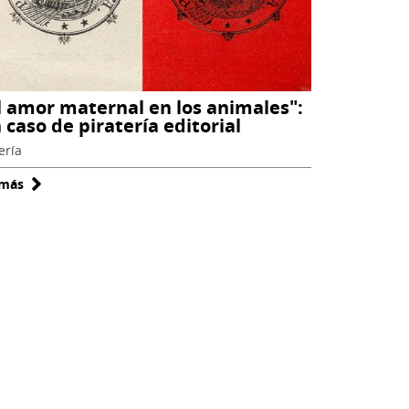
l amor maternal en los animales":
 caso de piratería editorial
ería
 más
sobre
"El
amor
maternal
en
los
animales":
un
caso
de