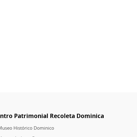
piratería
editorial
ntro Patrimonial Recoleta Dominica
Museo Histórico Dominico