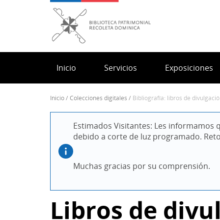
Pasar
al
contenido
principal
Inicio
Servicios
Exposiciones
inicio
colecciones digitales
bibliografía: libros de divulgaci
Sobrescribir
enlaces
Estimados Visitantes: Les informamos q
de
debido a corte de luz programado. Ret
ayuda
a
la
Muchas gracias por su comprensión.
navegación
Libros de divul