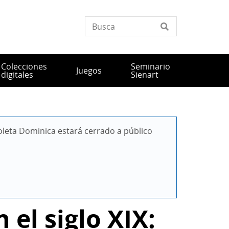
Colecciones
Seminario
Juegos
digitales
Sienart
leta Dominica estará cerrado a público 
 el siglo XIX: