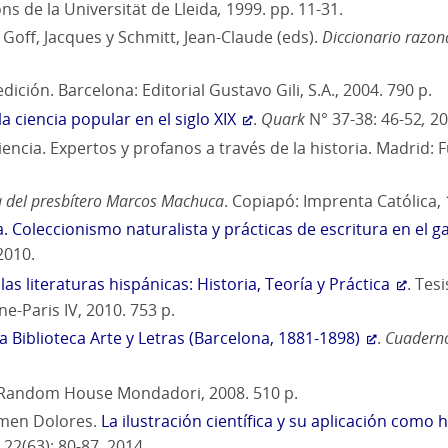
ns de la Universität de Lleida
,
1999. pp. 11-31.
 Goff, Jacques y Schmitt, Jean-Claude (eds).
Diccionario razon
dición. Barcelona: Editorial Gustavo Gili, S.A., 2004. 790 p.
a ciencia popular en el siglo XIX
.
Quark
N° 37-38: 46-52
,
20
encia. Expertos y profanos a través de la historia. Madrid: 
ga del presbítero Marcos Machuca
. Copiapó: Imprenta Católica, 
a. Coleccionismo naturalista y prácticas de escritura en el g
2010.
 las literaturas hispánicas: Historia, Teoría y Práctica
. Tes
e-Paris IV, 2010. 753 p.
la Biblioteca Arte y Letras (Barcelona, 1881-1898)
.
Cuaderno
Random House Mondadori, 2008. 510 p.
men Dolores.
La ilustración científica y su aplicación como 
 22(63): 80-87, 2014.