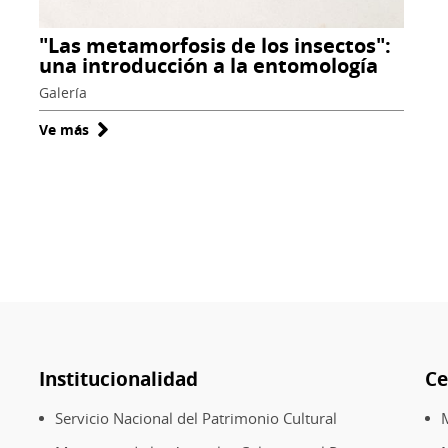
"Las metamorfosis de los insectos":
una introducción a la entomología
Galería
Ve más
sobre
"Las
metamorfosis
de
los
insectos":
una
introducción
a
la
Institucionalidad
Ce
entomología
Servicio Nacional del Patrimonio Cultural