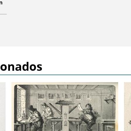
n
ionados