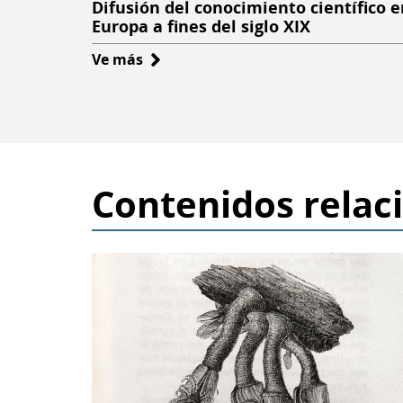
Difusión del conocimiento científico e
Europa a fines del siglo XIX
Ve más
sobre
Difusión
del
conocimiento
científico
en
Contenidos relac
Europa
a
fines
del
siglo
XIX