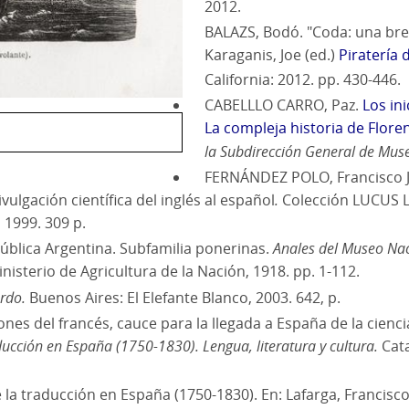
2012.
BALAZS, Bodó. "Coda: una breve
Karaganis, Joe (ed.)
Piratería
California: 2012. pp. 430-446.
CABELLLO CARRO, Paz.
Los in
La compleja historia de Flore
la Subdirección General de Muse
FERNÁNDEZ POLO, Francisco Jav
vulgación científica del inglés al español
.
Colección LUCUS L
1999. 309 p.
ública Argentina. Subfamilia ponerinas.
Anales del Museo Nac
nisterio de Agricultura de la Nación, 1918. pp. 1-112.
rdo.
Buenos Aires: El Elefante Blanco, 2003. 642, p.
es del francés, cauce para la llegada a España de la cienci
ducción en España (1750-1830). Lengua, literatura y cultura.
Cata
 la traducción en España (1750-1830). En: Lafarga, Francisco