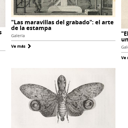
"Las maravillas del grabado": el arte
de la estampa
s
"E
Galería
un
Ve más
sobre
Gal
"Las
Ve
maravillas
del
grabado":
el
arte
de
la
estampa