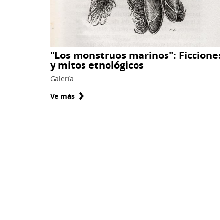
"Los monstruos marinos": Ficcione
y mitos etnológicos
Galería
Ve más
sobre
"Los
monstruos
marinos":
Ficciones
y
mitos
etnológicos