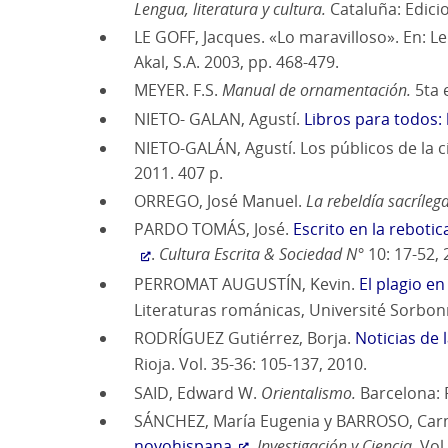
Lengua, literatura y cultura.
Cataluña: Edicio
LE GOFF, Jacques. «Lo maravilloso». En: Le
Akal, S.A. 2003, pp. 468-479.
MEYER. F.S.
Manual de ornamentación.
5ta e
NIETO- GALAN, Agustí.
Libros para todos: l
NIETO-GALÁN, Agustí. Los públicos de la ci
2011. 407 p.
ORREGO, José Manuel.
La rebeldía sacríle
PARDO TOMÁS, José.
Escrito en la rebotic
.
Cultura Escrita & Sociedad N°
10: 17-52, 
PERROMAT AUGUSTÍN, Kevin.
El plagio en
Literaturas románicas, Université Sorbonn
RODRÍGUEZ Gutiérrez, Borja.
Noticias de 
Rioja. Vol. 35-36: 105-137, 2010.
SAID, Edward W.
Orientalismo.
Barcelona: 
SÁNCHEZ, María Eugenia y BARROSO, Car
novohispana
.
Investigación y Ciencia.
Vol.