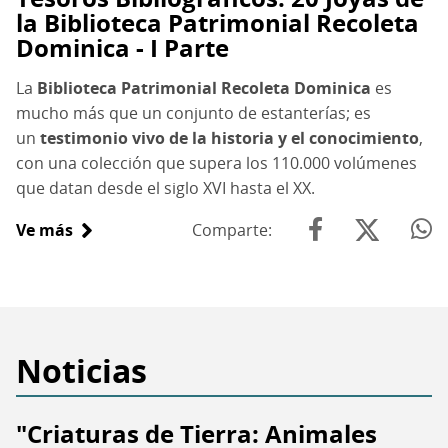
la Biblioteca Patrimonial Recoleta
Dominica - I Parte
La
Biblioteca Patrimonial Recoleta Dominica
es
mucho más que un conjunto de estanterías; es
un
testimonio vivo de la historia y el conocimiento
,
con una colección que supera los 110.000 volúmenes
que datan desde el siglo XVI hasta el XX.
Ve más
sobre
Comparte
Tesoros
Bibliográficos:
20
Joyas
de
Noticias
la
Biblioteca
"Criaturas de Tierra: Animales
Patrimonial