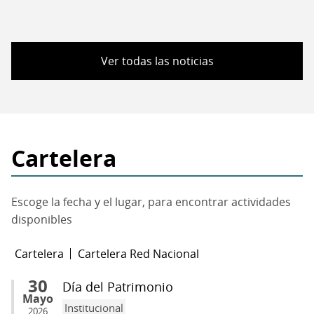
de
¡Celebremos
convocatoria
el
Día
del
Ver todas las noticias
Patrimonio
en
la
Biblioteca
Patrimonial
Cartelera
Recoleta
Dominica!
Escoge la fecha y el lugar, para encontrar actividades
disponibles
Cartelera
Cartelera Red Nacional
30
Día del Patrimonio
Mayo
Institucional
2026