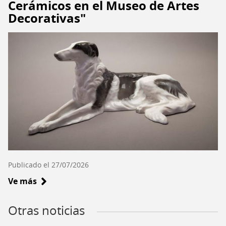
Cerámicos en el Museo de Artes
Recoleta
Decorativas"
Dominica
-
I
Parte
Publicado el 27/07/2026
Ve más
sobre
"Criaturas
de
Tierra: