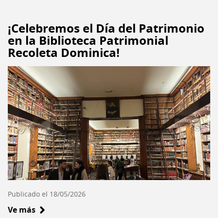
Día
del
Patrimonio
¡Celebremos el Día del Patrimonio
2026
en la Biblioteca Patrimonial
suma
Recoleta Dominica!
más
de
4
millones
500
mil
visitas
e
instala
un
nuevo
Publicado el 18/05/2026
récord
histórico
Ve más
sobre