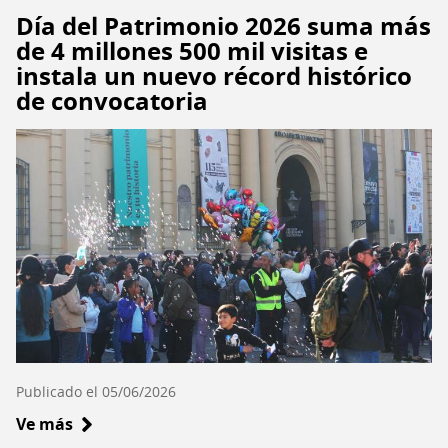
Animales
Día del Patrimonio 2026 suma más
Cerámicos
de 4 millones 500 mil visitas e
en
instala un nuevo récord histórico
el
de convocatoria
Museo
de
Artes
Decorativas"
Publicado el 05/06/2026
Ve más
sobre