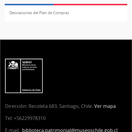
Desviaciones del Plan de Compras
Dirección:
Recoleta 683, Santiago, Chile.
Ver mapa
Tel:
+56229978310
E-mail:
biblioteca.patrimonial@museoschile.gob.cl